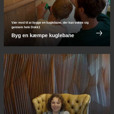
Vær med til at bygge en kuglebane, der kan vokse sig
gennem hele Dokk1
Byg en kæmpe kuglebane